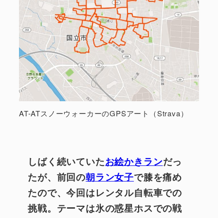
AT-ATスノーウォーカーのGPSアート（Strava）
しばく続いていた
お絵かきラン
だっ
たが、前回の
朝ラン女子
で膝を痛め
たので、今回はレンタル自転車での
挑戦。テーマは氷の惑星ホスでの戦