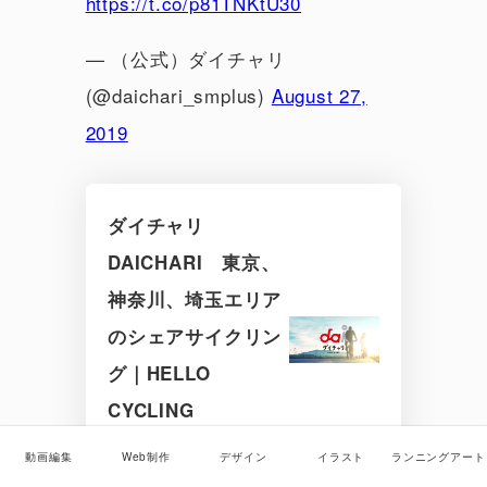
https://t.co/p81TNKtU30
— （公式）ダイチャリ
(@daichari_smplus)
August 27,
2019
ダイチャリ
DAICHARI 東京、
神奈川、埼玉エリア
のシェアサイクリン
グ｜HELLO
CYCLING
動画編集
Web制作
デザイン
イラスト
ランニングアート
www.daichari.hellocycling.jp