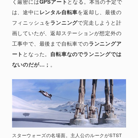
く厳密には
となる。本当の予定で
GPSアート
は、途中に
を返却し、最後の
レンタル自転車
フィニッシュを
で完走しようと計
ランニング
画していたが、返却ステーションが想定外の
工事中で、最後まで自転車での
ランニングア
となった。
ート
自転車なのでランニングでは
。
ないのだが…；
スターウォーズの名場面。主人公のルークがSTST