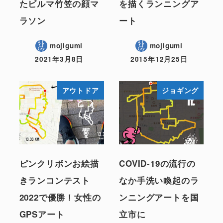
たビルマ竹笠の顔マ
を描くランニングア
ラソン
ート
mojigumi
mojigumi
2021年3月8日
2015年12月25日
アウトドア
ジョギング
ピンクリボンお絵描
COVID-19の流行の
きランコンテスト
なか手洗い喚起のラ
2022で優勝！女性の
ンニングアートを国
GPSアート
立市に