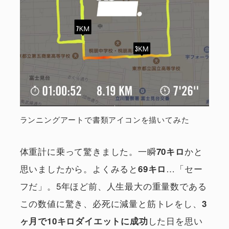
ランニングアートで書類アイコンを描いてみた
体重計に乗って驚きました。一瞬
かと
70キロ
思いましたから。よくみると
…「セー
69キロ
フだ」。5年ほど前、人生最大の重量数である
この数値に驚き、必死に減量と筋トレをし、
3
した日を思い
ヶ月で10キロダイエットに成功