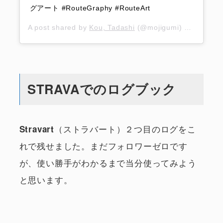
グアート #RouteGraphy #RouteArt
A post shared by
Kou, Tadashi
(@mojigumi) on
Jan 21,
STRAVAでのログブック
（ストラバート）２つ目のログをこ
Stravart
れで残せました。まだフォロワーゼロです
が、使い勝手がわかるまで当分使ってみよう
と思います。