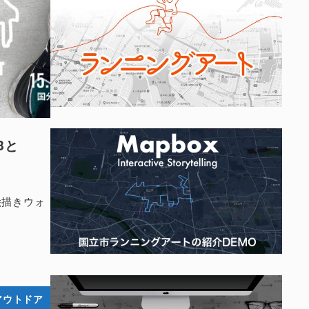
3と
絵描きウォ
アウトドア