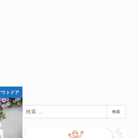
アウトドア
検
検索
索