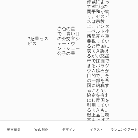
仲裁によっ
て9世紀の
間平和が続
く。セスピ
スは宗教
上、アンタ
赤色の星
ーベルト小
で、青い目
惑星帯を重
?惑星セス
の外交官シ
要視してい
ピス
ェー・ウ
ると帝国に
ン・シェー
表向き訴え
公子の星
るが小惑星
帯で採掘で
きるパラジ
ウム鉱石が
目的で、そ
の一部を帝
国に納税す
ることで、
協定を有利
にし帝国を
利用してい
る向きも。
献上品に税
率を上げて
もいいとの
暗号を秘め
動画編集
Web制作
デザイン
イラスト
ランニングアート
したたかな