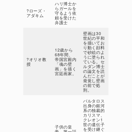
ハリ博士か
らガールを
?ローズ・
守るよう依
アダキム
頼を受けた
弁護士
壁画は30
世紀の平和
を描いてお
り動く顔料
12歳から
で砂絵のよ
68年間、
うに塗られ
?オリオ教
帝国宮殿内
ている。セ
授
「魂の壁
ルダン博士
画」を描く
の論文を読
宮廷画家。
んだことが
発覚し壁画
の前で処
刑。
バルタロス
出身の銀河
系の独裁的
カリスマ、
クレオン1
世の遺伝子
子供の皇
を受け継ぐ
帝。第一話