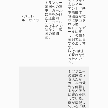
う「プライ
トランター
ムレイディ
帝国への道
アント（基
中、ガール
本輻射体＝
に声をかけ
?ジェレ
電磁波が粒
た道案内
ル・ザイラ
状に放出さ
人。ジェレ
ス
れる物
ルは本名で
体）」をガ
はなく、帝
ールに渡
国の審問
し、欠陥を
官。
裁判で証言
するよう脅
す。
妹は7歳ま
で喋れなか
ったとい
う。
ミソジニー
の空気漂う
老人だが、
ガールの裁
判を傍聴す
るなど彼女
に運命を託
している。
彼が信仰し
ている「眠