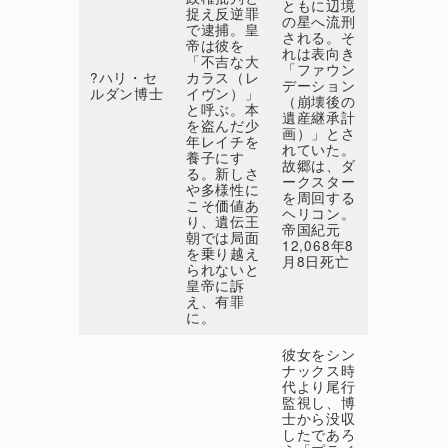
ともに辺境
捉え反逆罪
の星へ流刑
で逮捕。皇
される。そ
帝は彼を
れは表向き
「不吉な大
「ファウン
?ハリ・セ
カラス（レ
デーション
ルダン博士
イヴン）」
（崩壊後の
と呼ぶ。本
遺産継承計
を盗んだ少
画）」とさ
年レイチを
れていた。
養子にす
故郷は、ダ
る。新しさ
ークスター
や多様性に
を周回する
こそ価値あ
ヘリコン。
り、遺伝王
帝国紀元
朝では局面
12,068年8
を乗り越え
月8日死亡
られないと
皇帝に訴
え、有罪
に。
彼女をシン
ナックス時
代より尾行
監視し、博
士から没収
したであろ