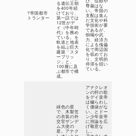
び、信頼や
る遺伝王朝
尊厳はな
を400年続
い。帝国の
?帝国都市
けており、
支配は進ん
トランター
第一話では
だ文化や科
12世がデ
学技術が要
イ（中年時
であるが、
代）を務め
恫喝や武
ている。を
力、経済力
軌道と地表
による傀儡
を結ぶ巨大
化で周辺国
建築「スタ
を収めてお
ーブリッ
り、文明的
ジ」と、
停滞を招い
100層に及
ている。
ぶ都市で構
成。
アナクレオ
ンの狩の歌
をデイ皇帝
は穢らわし
緑色の星
く価値がな
で、木製笠
い、とドー
の衣装の外
ン少年皇帝
交官ザンデ
に持論を広
ム大使の
げ敬意な
星。アナク
し。
レオンとセ
アナクレオ