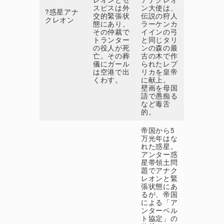
スピスは外
ン大使は、
?惑星アナ
交的緊張状
伝説の狩人
クレオン
態にあり、
ラーケンカ
その仲裁で
イインの弓
トランター
と同じタリ
の役人が死
ンの森の最
亡。その葬
古の木で作
儀にガール
られたレプ
は空港で出
リカを皇帝
くわす。
に献上。
壁画を母国
語で愚痴る
など毒舌
的。
帝国から5
万光年はな
れた惑星。
アンター惑
星帯領土問
題でアナク
レオンと緊
張状態にあ
るが、帝国
による「ア
ンターベル
ト協定」の