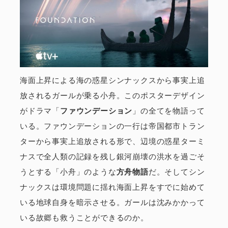
海面上昇による海の惑星シンナックスから事実上追
放されるガールが乗る小舟。このポスターデザイン
がドラマ「
ファウンデーション
」の全てを物語って
いる。ファウンデーションの一行は帝国都市トラン
ターから事実上追放される形で、辺境の惑星ターミ
ナスで全人類の記録を残し銀河崩壊の洪水を過ごそ
うとする「小舟」のような
方舟物語
だ。そしてシン
ナックスは環境問題に揺れ海面上昇をすでに始めて
いる地球自身を暗示させる。ガールは沈みかかって
いる故郷も救うことができるのか。