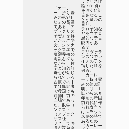
ラクサス理
論の欠陥）
「カーレ
を彼女に証
ー：折り畳
言させるこ
みの第9証
とが皇帝の
明」の基礎
目的。
である「ア
テロ予知な
ブラクサス
どを当て直
予想」を解
感的な予言
いた天才少
能力があ
女。シンナ
る？
ックス星で
デリヴァラ
藻類養殖の
ンス号でレ
両親を持ち
イチの子を
ながら、数
宿した胚を
学と知的好
保管。
奇心が禁じ
「カーレ
られている
ー：折り畳
習慣での中
みの第9証
では異端者
明」は、1
で母国でも
話から500
逮捕目前の
年前の帝国
立場であっ
前時代に作
た。数学コ
られ表向き
ンテスト
はスラック
（アブラク
ス語の詩で
サス証
あるため
明？）で優
（カーレー
勝が表向き