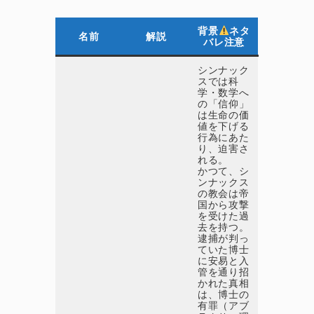
背景
ネタ
名前
解説
バレ注意
シンナック
スでは科
学・数学へ
の「信仰」
は生命の価
値を下げる
行為にあた
り、迫害さ
れる。
かつて、シ
ンナックス
の教会は帝
国から攻撃
を受けた過
去を持つ。
逮捕が判っ
ていた博士
に安易と入
管を通り招
かれた真相
は、博士の
有罪（アブ