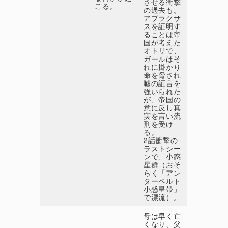
させる衝撃
こる。
の過去も。
アブラクサ
スを証明す
ることは帝
国が考えた
オトリで、
ガールはそ
れに掛かり
命を脅され
嘘の証言を
強いられた
が、帝国の
意に反し真
実を言い流
刑を受け
る。
2話衝撃の
ラストシー
ンで、小惑
星群（おそ
らく「アン
ターベルト
小惑星帯」
で漂流）。
母は早く亡
くなり、父