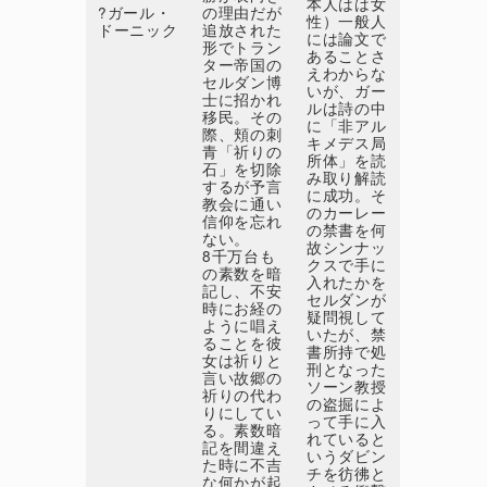
本人はは女
?ガール・
の理由だが
性）一般人
ドーニック
追放された
には論文で
形でトラン
あることさ
ター帝国の
えわからな
セルダン博
いが、ガー
士に招かれ
ルは詩の中
移民。その
に「非アル
際、頬の刺
キメデス局
青「祈りの
所体」を読
石」を切除
み取り解読
するが予言
に成功。そ
教会に通い
のカーレー
信仰を忘れ
の禁書を何
ない。
故シンナッ
8千万台も
クスで手に
の素数を暗
入れたかを
記し、不安
セルダンが
時にお経の
疑問視して
ように唱え
いたが、禁
ることを彼
書所持で処
女は祈りと
刑となった
言い故郷の
ソーン教授
祈りの代わ
の盗掘によ
りにしてい
って手に入
る。素数暗
れていると
記を間違え
いうダビン
た時に不吉
チを彷彿と
な何かが起