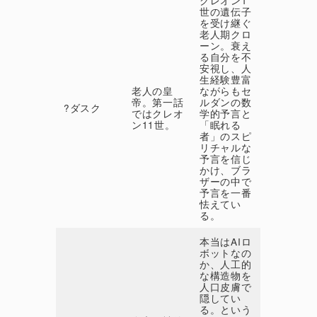
世の遺伝子
を受け継ぐ
老人期クロ
ーン。衰え
る自分を不
安視し、人
生経験豊富
老人の皇
ながらもセ
帝。第一話
ルダンの数
?ダスク
ではクレオ
学的予言と
ン11世。
「眠れる
者」のスピ
リチャルな
予言を信じ
かけ、ブラ
ザーの中で
予言を一番
怯えてい
る。
本当はAIロ
ボットなの
か、人工的
な構造物を
人口皮膚で
隠してい
る。という