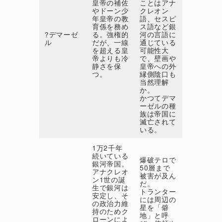
皇帝の補佐
ことはアナ
やドーン少
クレオン
年皇帝の教
語、セスピ
育係を務め
ス語など銀
?デマーゼ
る。強権的
河の言語に
ル
だが、一線
通じている
を超える皇
可能性大
帝よりも冷
で、壁画や
静さを保
皇帝への外
つ。
縁側陰口も
当然理解
か。
かつてデマ
ーゼルの種
族は帝国に
滅亡されて
いる。
1万2千年
続いている
爆破テロで
銀河帝国。
50層まで
アナクレオ
被害が及ん
ン1世の誕
だ。
生で銀河は
トランター
安定し、そ
には周辺の
の政治力維
星を「僻
持のためク
地」と呼
ローンによ