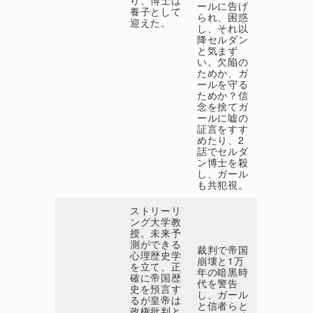
ールに告げ
養子として
られ、困惑
迎えた。
し、それ以
降セルダン
と気まず
い。欠陥の
ためか、ガ
ールを守る
ためか？信
念を捨てガ
ールに嘘の
証言をすす
めたり、2
話でセルダ
ン博士を殺
し、ガール
も共犯視。
ストリーリ
ング大学教
授。未来予
測ができる
裁判で帝国
心理歴史学
崩壊と1万
を立て、正
年の暗黒時
確に帝国歴
代を警告
史を預言す
し、ガール
るが皇帝は
と信者らと
政権批判と