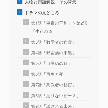
人物と用語解説、その背景
ドラマの見どころ
第1話「皇帝の平和」〜第2話
「生存の道」
第3話「数学者の亡霊」
第4話「野蛮族の来襲」
第5話「目覚めの時」
第6話「再生と死」
第7話「殉教者の秘密」
第8話「足りないピース」
第9話「試される未来」