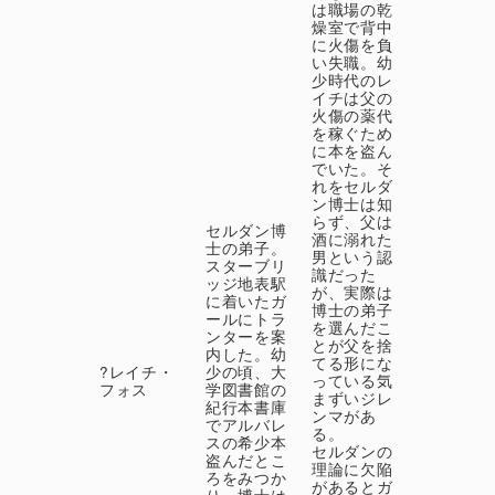
は職場の乾
燥室で背中
に火傷を負
い失職。幼
少時代のレ
イチは父の
火傷の薬代
を稼ぐため
に本を盗ん
でいた。そ
れをセルダ
ン博士は知
らず、父は
セルダン博
酒に溺れた
士の弟子。
男という認
スターブリ
識だった
ッジ地表駅
が、実際は
に着いたガ
博士の弟子
ールにトラ
を選んだこ
ンターを案
とが父を捨
内した。幼
てる形にな
?レイチ・
少の頃、大
っている気
フォス
学図書館の
まずいジレ
紀行本書庫
ンマがあ
でアルバレ
る。
スの希少本
セルダンの
盗んだとこ
理論に欠陥
ろをみつか
があるとガ
り、博士は