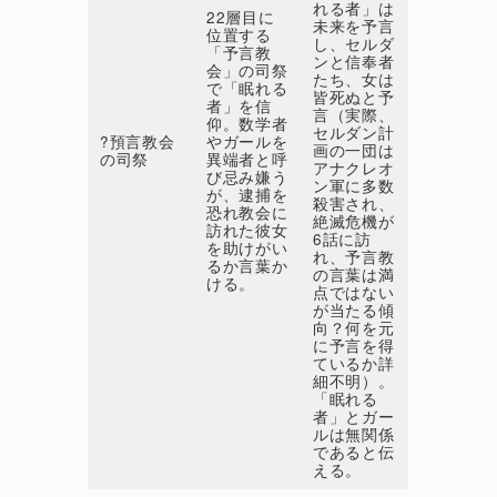
れる者」は
22層目に
未来を予言
位置する
し、セルダ
「予言教
ンと信奉者
会」の司祭
たち、女は
で「眠れる
皆死ぬと予
者」を信
言（実際、
仰。数学者
セルダン計
?預言教会
やガールを
画の一団は
の司祭
異端者と呼
アナクレオ
び忌み嫌う
ン軍に多数
が、逮捕を
殺害され、
恐れ教会に
絶滅危機が
訪れた彼女
6話に訪
を助けがい
れ、予言教
るか言葉か
の言葉は満
ける。
点ではない
が当たる傾
向？何を元
に予言を得
ているか詳
細不明）。
「眠れる
者」とガー
ルは無関係
であると伝
える。