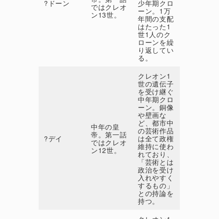
?ドーン
少年期クロ
ではクレオ
ーン。1万
ン13世。
年間の支配
はたった1
世1人のク
ローンを繰
り返してい
る。
クレオン1
世の遺伝子
を受け継ぐ
中年期クロ
ーン。銅像
や壁画な
ど、都市中
中年の皇
の芸術作品
帝。第一話
?デイ
は全て政権
ではクレオ
維持に使わ
ン12世。
れており、
「芸術とは
政治を受け
入れやすく
するもの」
との持論を
持つ。
クレオン1