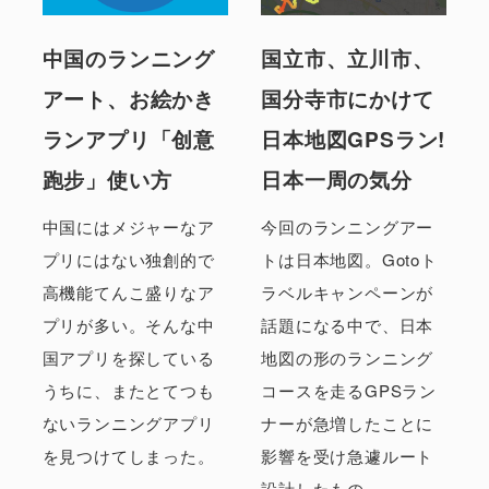
中国のランニング
国立市、立川市、
アート、お絵かき
国分寺市にかけて
ランアプリ「创意
日本地図GPSラン!
跑步」使い方
日本一周の気分
中国にはメジャーなア
今回のランニングアー
プリにはない独創的で
トは日本地図。Gotoト
高機能てんこ盛りなア
ラベルキャンペーンが
プリが多い。そんな中
話題になる中で、日本
国アプリを探している
地図の形のランニング
うちに、またとてつも
コースを走るGPSラン
ないランニングアプリ
ナーが急増したことに
を見つけてしまった。
影響を受け急遽ルート
設計したもの。