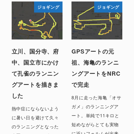
ジョギング
ジョギング
立川、国分寺、府
GPSアートの元
中、国立市にかけ
祖、海亀のランニ
て孔雀のランニン
ングアートをNRC
グアートを描きま
で完走
した
8月に走った海亀「オサ
ガメ」のランニングア
熱中症にならないよう
ート。単純で11キロと
に暑い日を避けて久々
短めながらとても実物
のランニングとなった
に近いフォルムが出来