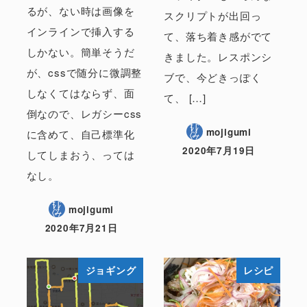
るが、ない時は画像を
スクリプトが出回っ
インラインで挿入する
て、落ち着き感がでて
しかない。簡単そうだ
きました。レスポンシ
が、cssで随分に微調整
ブで、今どきっぽく
しなくてはならず、面
て、 […]
倒なので、レガシーcss
mojigumi
に含めて、自己標準化
2020年7月19日
してしまおう、っては
なし。
mojigumi
2020年7月21日
ジョギング
レシピ