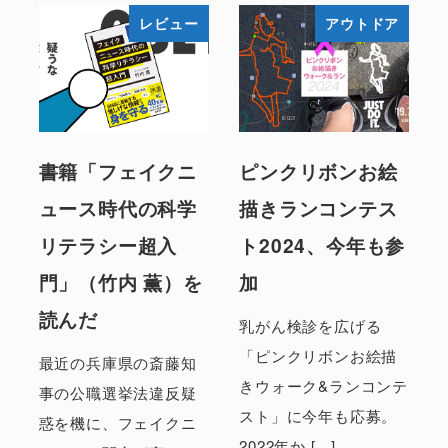
レビュー
アウトドア
書籍「フェイクニ
ピンクリボンお絵
ュース時代の科学
描きランコンテス
リテラシー超入
ト2024、今年も参
門」（竹内 薫）を
加
読んだ
乳がん検診を広げる
「ピンクリボンお絵描
最近の兵庫県の斎藤知
きウォーク&ランコンテ
事の公職選挙法違反疑
スト」に今年も応募。
惑を機に、フェイクニ
2022年か […]