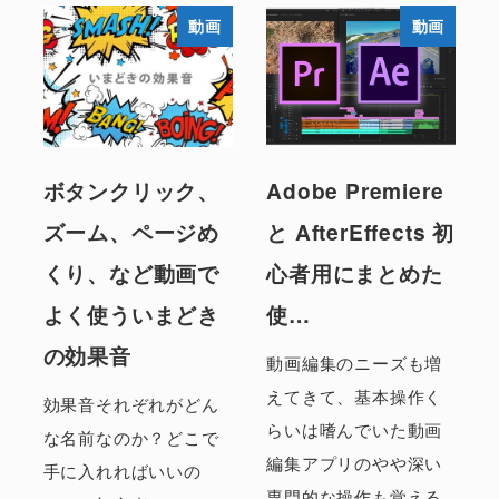
動画
動画
ボタンクリック、
Adobe Premiere
ズーム、ページめ
と AfterEffects 初
くり、など動画で
心者用にまとめた
よく使ういまどき
使…
の効果音
動画編集のニーズも増
えてきて、基本操作く
効果音それぞれがどん
らいは嗜んでいた動画
な名前なのか？どこで
編集アプリのやや深い
手に入れればいいの
専門的な操作も覚える