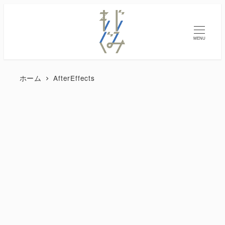
MENU
ホーム
AfterEffects