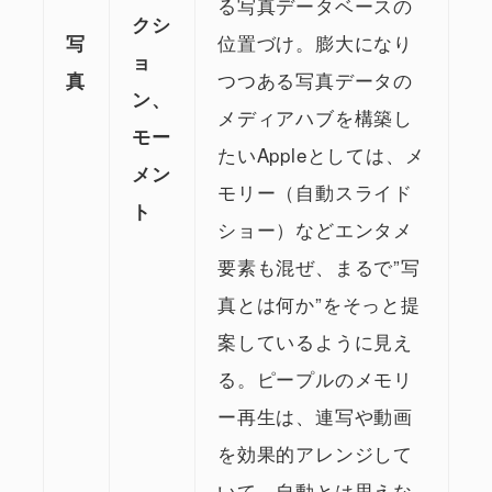
る写真データベースの
クシ
位置づけ。膨大になり
写
ョ
つつある写真データの
真
ン、
メディアハブを構築し
モー
たいAppleとしては、メ
メン
モリー（自動スライド
ト
ショー）などエンタメ
要素も混ぜ、まるで”写
真とは何か”をそっと提
案しているように見え
る。ピープルのメモリ
ー再生は、連写や動画
を効果的アレンジして
いて、自動とは思えな