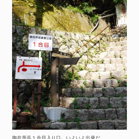
御在所岳１合目入り口。いよいよ出発だ