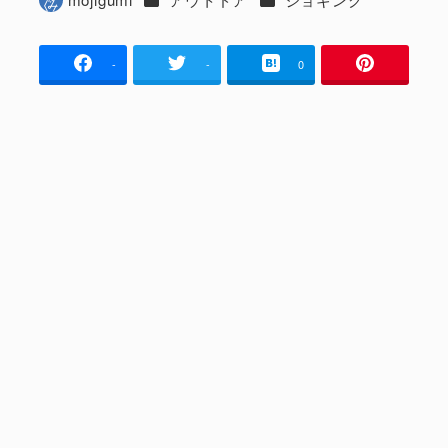
著
者
-
-
0