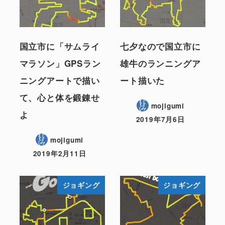
国立市に「サムライ
七夕なので国立市に
マラソン」GPSラン
雄牛のランニングア
ニングアートで描い
ート描いた
て、心と体を鍛錬せ
mojigumi
よ
2019年7月6日
mojigumi
2019年2月11日
ジョギング
ジョギング