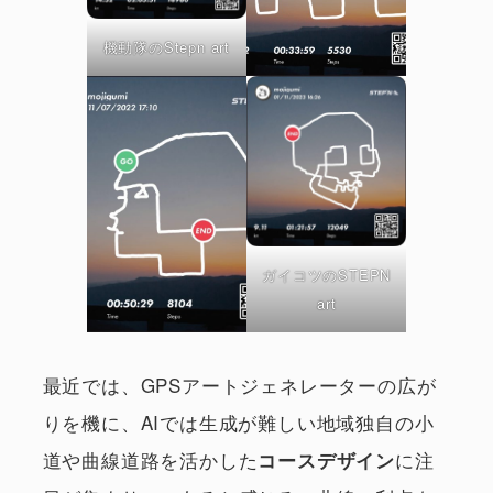
機動隊のStepn art
ガイコツのSTEPN
art
最近では、GPSアートジェネレーターの広が
りを機に、AIでは生成が難しい地域独自の小
道や曲線道路を活かした
に注
コースデザイン