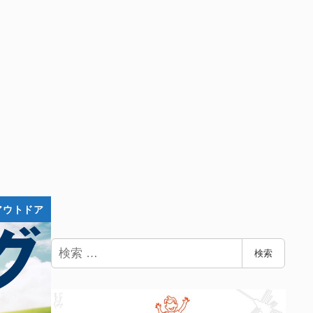
アウトドア
検
検索
索